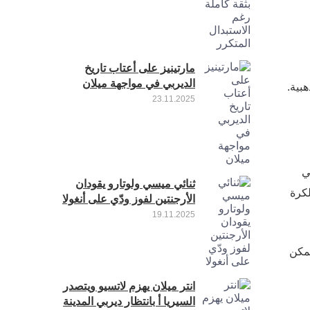
مارتينيز على أعتاب تاريخ
الديربي في مواجهة ميلان
هبية.
23.11.2025
ي
ثنائي ميسي ولوتارو يقودان
لكرة
الأرجنتين لفوز ودّي على أنغولا
19.11.2025
تمكن
انتر ميلان يهزم لاتسيو ويتصدر
السيريا أ بانتظار ديربي المدينة