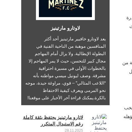
رة
ث
لاوتارو مارتينيز
يعد لاوتارو خافيير مارتينيز أحد أكثر
المنافسين موهبة من الناحية الفنية في
البطولة الإيطالية. ولا يزال أمام المهاجم
مجال كبير للتحسن، حيث لا يمر المهاجم إلا
نة من
بالخطوات الأولى في مسيرة احترافية
ل
مشرقة. وصف ليونيل ميسي مواطنه بأنه
“اللاعب المثالي” – قوي، مراوغة جيدة، موجه
نحو المرمى ويعرف كيفية الاحتفاظ
بالكرة.يمكنك قراءة آخر الأخبار على موقعنا!
تخب
ؤهله
لاتارو مارتينيز يحتفظ بثقة كاملة
رغم الاستبدال المتكرر
28.11.2025